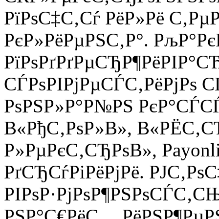
РїРѕС‡С‚Сѓ РёР»Рё С‚Рµ
РєР»РёРµРЅС‚Р°. РљР°Рє
РїРѕРґРґРµСЂР¶РёРІР°С
СЃРѕРІРјРµСЃС‚РёРјРѕ С
РѕРЅР»Р°Р№РЅ РєР°СЃСЃ
В«РђС‚РѕР»В», В«РЁС‚С
Р»РµРєС‚СЂРѕВ», Payonli
РґСЂСѓРіРёРјРё. РЈС‚Р
РІРѕР·РјРѕР¶РЅРѕСЃС‚С
РЅР°С€РёС… РёРЅР¶РµРЅ