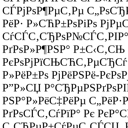
СЃРјРѕР¶РµС‚Рµ С„РѕСЂ
РёР· Р»СЋР±РѕРіРѕ РјРµ
СѓСЃС‚СЂРѕР№СЃС‚РІР°.
РґРѕР»Р¶РЅР° Р±С‹С‚СЊ
РєРѕРјРїСЊСЋС‚РµСЂСѓ 
Р»РёР±Рѕ РјРёРЅРё-РєРѕ
Р”Р»СЏ Р°СЂРµРЅРґРѕР
РЅР°Р»РёС‡РёРµ С„РёР·
РґРѕСЃС‚СѓРїР° Рє РєР°
С‚СЂРµР±СѓРµС‚СЃСЏ. Р