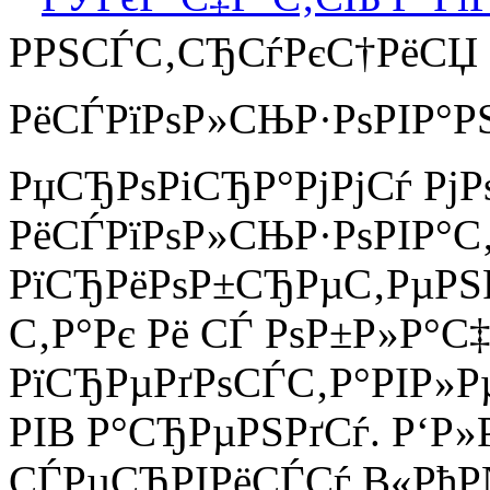
РРЅСЃС‚СЂСѓРєС†РёСЏ 
РёСЃРїРѕР»СЊР·РѕРІР°Р
РџСЂРѕРіСЂР°РјРјСѓ РјР
РёСЃРїРѕР»СЊР·РѕРІР°С
РїСЂРёРѕР±СЂРµС‚РµРЅР
С‚Р°Рє Рё СЃ РѕР±Р»Р°С‡
РїСЂРµРґРѕСЃС‚Р°РІР»Р
РІВ Р°СЂРµРЅРґСѓ. Р‘Р»
СЃРµСЂРІРёСЃСѓ В«РђР