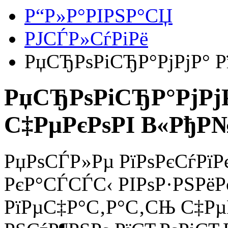
Р“Р»Р°РІРЅР°СЏ
РЈСЃР»СѓРіРё
РџСЂРѕРіСЂР°РјРјР° Р
РџСЂРѕРіСЂР°РјРјР
С‡РµРєРѕРІ В«РђР
РџРѕСЃР»Рµ РїРѕРєСѓРїР
РєР°СЃСЃС‹ РІРѕР·РЅРёР
РїРµС‡Р°С‚Р°С‚СЊ С‡РµР