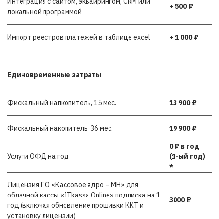
Интеграция с сайтом, эквайрингом, CRM или
+ 500 ₽
локальной программой
Импорт реестров платежей в таблице excel
+ 1 000 ₽
Единовременные затраты
Фискальный напкопитель, 15 мес.
13 900 ₽
Фискальный накопитель, 36 мес.
19 900 ₽
0 ₽ в год
Услуги ОФД на год
(1-ый год)
*
Лицензия ПО «Кассовое ядро – МН» для
облачной кассы «ITkassa Online» подписка на 1
3000 ₽
год (включая обновление прошивки ККТ и
установку лицензии)