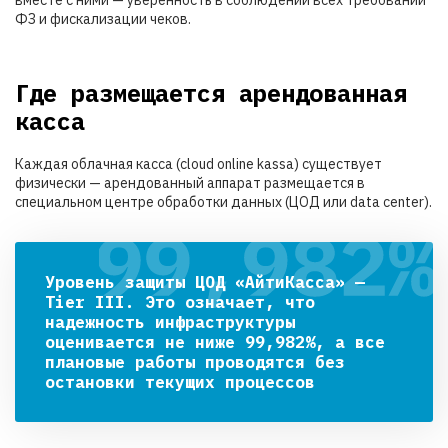
вместе с ними — уверенность в соблюдении всех требований
ФЗ и фискализации чеков.
Где размещается арендованная
касса
Каждая облачная касса (cloud online kassa) существует
физически — арендованный аппарат размещается в
специальном центре обработки данных (ЦОД или data center).
Уровень защиты ЦОД «АйтиКасса» —
Tier III. Это означает, что
надежность инфраструктуры
оценивается не ниже 99,982%, а все
плановые работы проводятся без
остановки текущих процессов