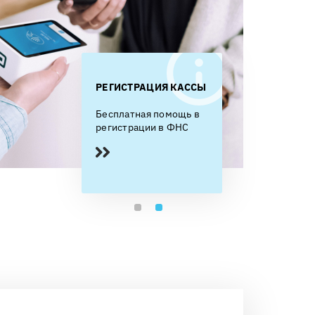
РАЦИЯ КАССЫ
ОФД БЕСПЛАТНО
РЕГИСТРАЦИЯ 
ая помощь в
Первый год, при
Бесплатная пом
ции в ФНС
оплате аренды
регистрации в 
облачной кассы на год