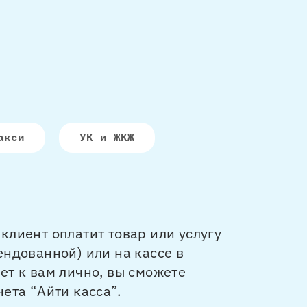
акси
УК и ЖКЖ
клиент оплатит товар или услугу
ендованной) или на кассе в
ет к вам лично, вы сможете
ета “Айти касса”.