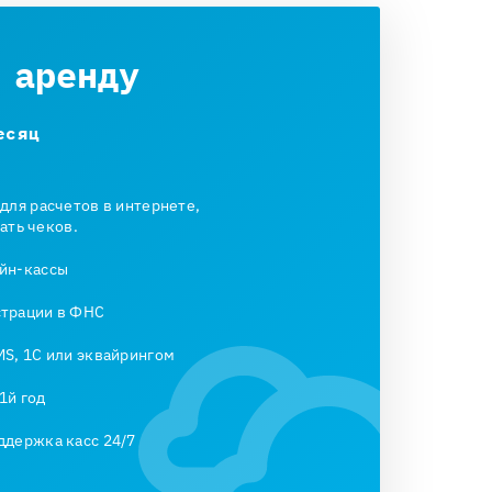
 аренду
есяц
 для расчетов в интернете,
ать чеков.
йн-кассы
страции в ФНС
MS, 1С или эквайрингом
1й год
ддержка касс 24/7