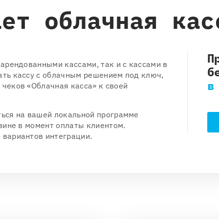
ает облачная кас
П
 арендованными кассами, так и с кассами в
б
ать кассу с облачным решением под ключ,
в
 чеков «Облачная касса» к своей
ться на вашей локальной программе
азине в момент оплаты клиентом.
 вариантов интеграции.