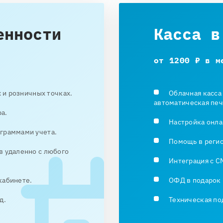
енности
Касса в
от 1200 ₽ в м
х и розничных точках.
Облачная касса
автоматическая печ
а.
Настройка онла
граммами учета.
Помощь в реги
в удаленно с любого
Интеграция с C
кабинете.
ОФД в подарок 
д.
Техническая по