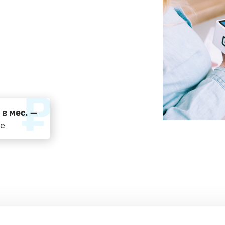
РЕГИСТ
Бесплатн
регистра
 в мес. —
де