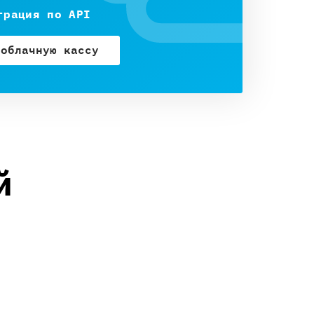
грация по API
 облачную кассу
й