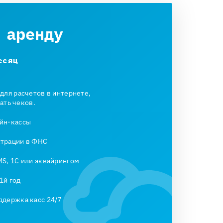
 аренду
есяц
 для расчетов в интернете,
ать чеков.
йн-кассы
страции в ФНС
MS, 1С или эквайрингом
1й год
ддержка касс 24/7