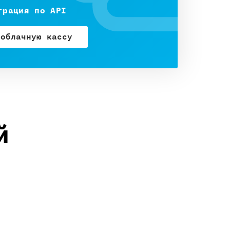
грация по API
 облачную кассу
й