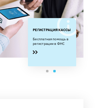
РАЦИЯ КАССЫ
ОФД БЕСПЛАТНО
РЕГИСТРАЦИЯ 
ая помощь в
Первый год, при
Бесплатная пом
ции в ФНС
оплате аренды
регистрации в 
облачной кассы на год