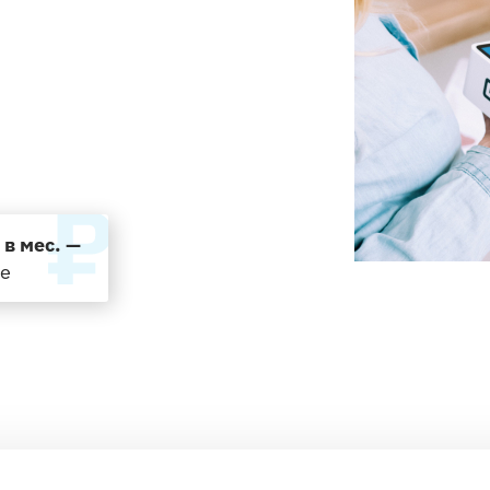
РЕГИСТ
Бесплатн
регистра
 в мес. —
де