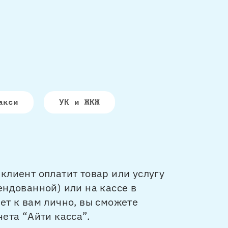
акси
УК и ЖКЖ
клиент оплатит товар или услугу
ендованной) или на кассе в
ет к вам лично, вы сможете
ета “Айти касса”.