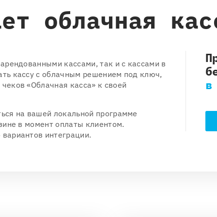
ает облачная кас
П
 арендованными кассами, так и с кассами в
б
ать кассу с облачным решением под ключ,
в
 чеков «Облачная касса» к своей
ться на вашей локальной программе
азине в момент оплаты клиентом.
 вариантов интеграции.