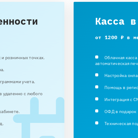
енности
Касса в
от 1200 ₽ в м
х и розничных точках.
Облачная касса
автоматическая печ
а.
Настройка онла
граммами учета.
Помощь в реги
в удаленно с любого
Интеграция с C
кабинете.
ОФД в подарок 
д.
Техническая по